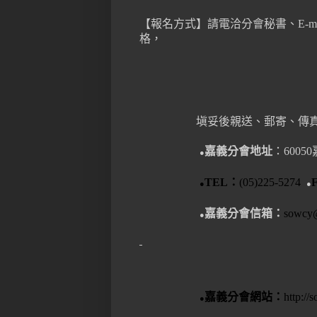
【報名方式】
請電洽分會秘書、
E-m
格，
塡妥後親
送、
郵寄、傳
嘉義分會地址
：
60050
●
TEL
：
(05)225-5274
●
●
嘉義分會信箱：
sowcy
●
嘉義分會網站：
http://
●