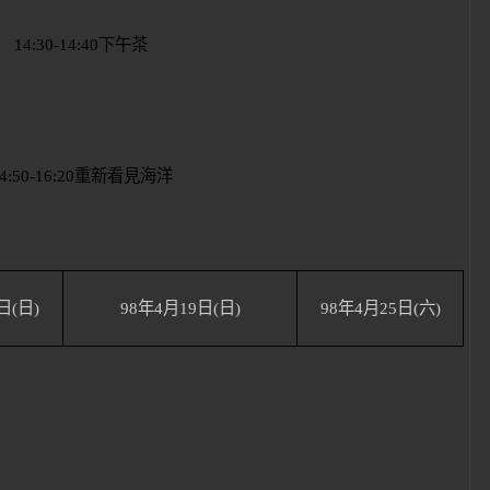
14:30-14:40
下午茶
4:50-16:20
重新看見海洋
日
(
日
)
98
年
4
月
19
日
(
日
)
98
年
4
月
25
日
(
六
)