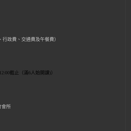
、行政費、交通費及午餐費）
12:00
截止（滿
6
人始開課
)
）
會會所