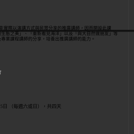
能實際以演講方式與民眾分享的推廣講師，因而開設此課
灣生態之美」、「重新看見海洋」以及「與大自然做朋友」等
及專業課程講師的分享，培養出推廣講師的能力。
會
25
日 （每週六或日），共四天