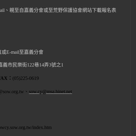
ai
l
、
親至自嘉義分會或至荒野保護協會網站下載報名表
真或
E-mail
至嘉義分會
嘉義市民樂街
122
巷
14
弄
3
號之
1
FAX
：
(05)225-0619
@sow.org.tw
、
sow.cy@msa.hinet.net
sowcy.sow.org.tw/index.htm