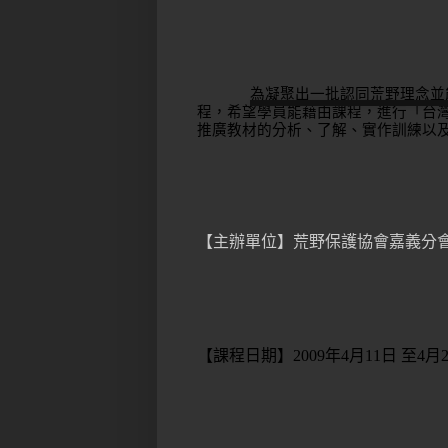
為凝聚出一批認同荒野理念並
程，希望學員能藉由課程，進行「台
推廣教材的分析、了解、實作訓練以
【主辦單位】荒野保護協會嘉義分
【課程日期】
2009
年
4
月
11
日 至
4
月