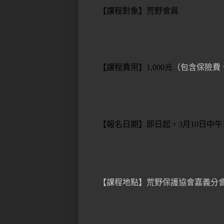
【課程對象】荒野會員
【課程費用】
1,000
元
（包含保險費
【報名日期】即日起，
3
月
10
日中午
【課程地點】荒野保護協會嘉義分