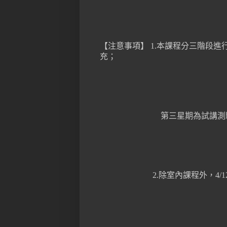
【注意事項】
1.
本課程分三階段進
充；
第三星期為試講測
2.
除室內課程外，
4/1