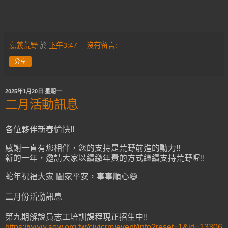
嘉義荒野
於
下午3:47
沒有留言:
分享
2025年1月20日 星期一
二月活動訊息
各位夥伴新春愉快!!
感謝一直有您相伴，您的支持是荒野前進的動力!!
新的一年，邀請大家以續繳年費的方式繼續支持荒野喔!!
蛇年祝福大家 闔家平安，事事順心😄
二月份活動訊息
第九期解說員志工培訓課程現正招生中!!
https://www.sow.org.tw/civicrm/event/info?reset=1&id=13306