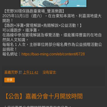
【荒野30環保路跑臺東場_雙濕樂園】
2025年11月1日（週六），在台東知本濕地、利嘉濕地盛大
開跑！
【路跑×淨灘×實境解謎×鳥類解說×公益活動！】
可以邊跑步，邊淨灘，
在路線中參加實境解謎及導覽活動，還能獲得豐富的在地自
然與人文知識，
每報名 1 人次，主辦單位將部分報名費作為公益捐贈活動公
益捐款！
報名網址：
https://bao-ming.com/eb/content/6728
嘉義荒野
於
上午11:42
沒有留言:
分享
【公告】嘉義分會十月開放時間