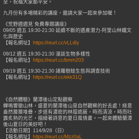
全，祝福大家都平安。
九月份有多場精彩的講座，邀請大家一起來參加喔！
《荒野週週見˙免費專題講座》
09/05 週五 19:30-21:30 延續不斷的遺產潛力-阿里山林鐵文
化與歷史
【報名網址】
https://reurl.cc/vLLdly
09/12 週五 19:30-21:30 漫談生物多樣性
【報名網址】
https://reurl.cc/bmm203
09/19 週五 19:30-21:30 諸羅樹蛙生態與調查技術
【報名網址】
https://reurl.cc/ekk31Q
《自然體驗》蘭潭後山定點觀察
蟬鳴響徹山林，盛夏的蘭潭後山是自然觀察的好去處！綠意
盎然層層堆疊，步道有濃密的林蔭遮蔽，時而清涼，時而吐
露炙熱的光芒，描繪著詩意的夏日風情畫。一起來體驗蘭潭
後山夏日的美好吧！
【活動日期】114/9/28（日）
【報名網址】
https://reurl.cc/Mzz0aL