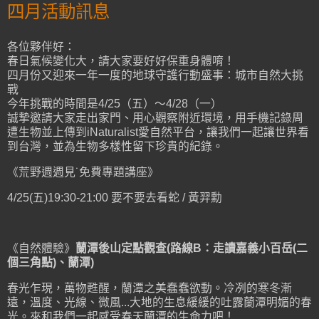
四月活動訊息
各位夥伴好：
春日氣候變化大，請大家要好好保重身體唷！
四月份又迎來一年一度的地球守護行動盛事：城市自然大挑
戰
今年挑戰的時間是4/25（五）～4/28（一）
誠摯邀請大家走出家門、用心觀察附近環境，用手機記錄周
遭生物並上傳到iNaturalist愛自然平台，讓我們一起讓世界看
到台灣，並為生物多樣性留下珍貴的紀錄。
《荒野週週見˙免費專題講座》
4/25(五)19:30-21:00 要不要去看蛇 / 黃羿勳
《自然體驗》
蘭潭後山定點觀查(路線B：走讀嘉義小百岳(二
個三角點)、蘭潭)
春光乍現，萬物甦醒，蘭潭之美蠢蠢欲動。冷冽的寒冬漸
遠，溫度、光線、微風...大地的生息緩緩的吐露蘭潭明媚的春
光。來和我們一起感受春天蘭潭的生命力吧！