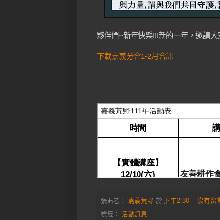
夥伴們~新年快樂!!!新的一年，邀
下載嘉義分會1-2月會訊
張貼者：
嘉義荒野
於
下午2:30
沒有留
標籤：
活動訊息