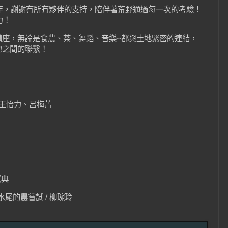
一年，謝謝有所有夥伴的支持，陪伴著荒野通過每一次的考驗！
力！
講座，無論是食農、茶、舞蹈、音樂~都與土地緊密的連結，
地之間的聯繫！
/ 王怡力、呂梅菁
慧典
水尾的農嘗試 / 柳琬玲