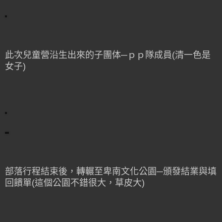
此次兒童營沿生出來的子團体─ｐｐ隊成員(清一色是
女子)
部落行程結束後，轉輾至卑南文化公園─頒發結業與填
回饋單(這個公園不錯很大，草皮大)