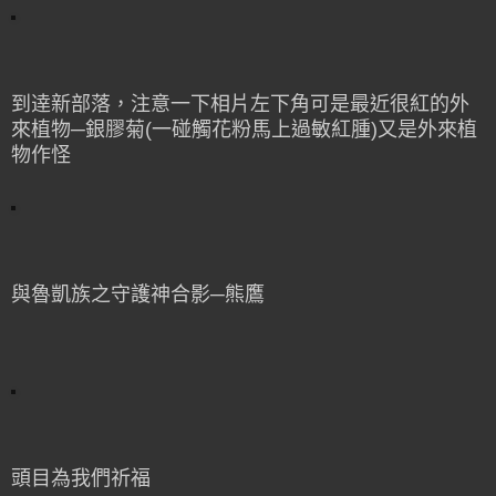
到逹新部落，注意一下相片左下角可是最近很紅的外
來植物─銀膠菊(一碰觸花粉馬上過敏紅腫)又是外來植
物作怪
與魯凱族之守護神合影─熊鷹
頭目為我們祈福