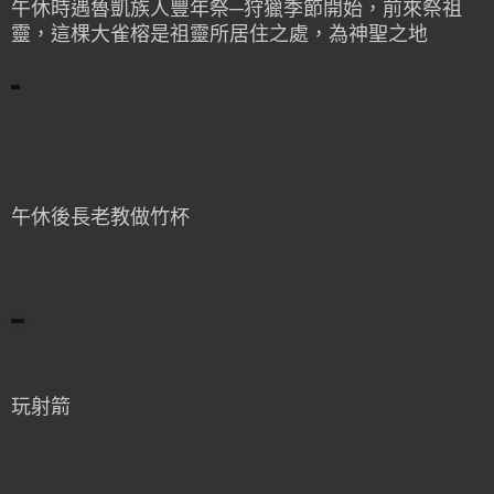
午休時遇魯凱族人豐年祭─狩獵季節開始，前來祭祖
靈，這棵大雀榕是祖靈所居住之處，為神聖之地
午休後長老教做竹杯
玩射箭