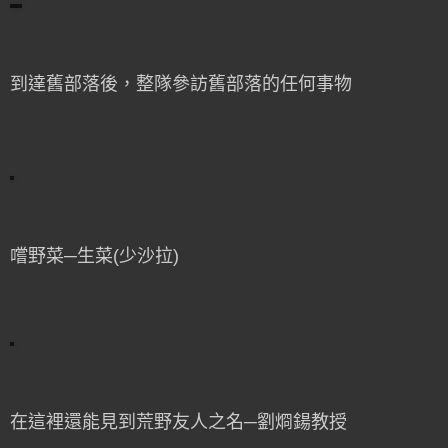
到達舊部落後，整隊參訪舊部落的任何事物
嚐野菜─生菜(少沙拉)
在這裡還能見到荒野友人之名─劉烱鍚教授