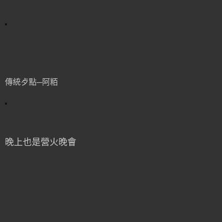
傳統歺點─阿粨
晚上也是營火晚會