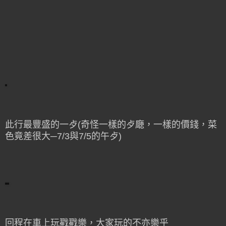
此行最豐盛的一歺(奇怪一樣的歺廰，一樣的價錢，菜
色竟差很大─7/3與7/5的午歺)
回程在車上玩戳戳樂，大家玩的不亦樂乎