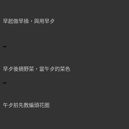
早起做早操，與用早歺
早歺後摘野菜，當午歺的菜色
午歺前先教編頭花圈