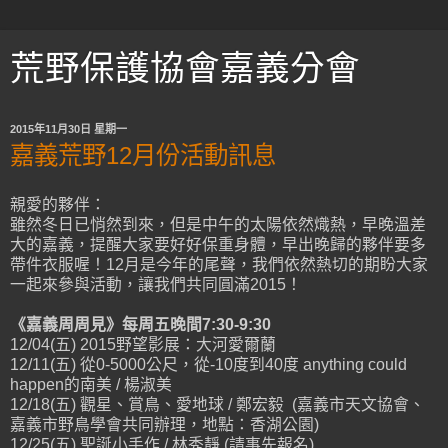
荒野保護協會嘉義分會
2015年11月30日 星期一
嘉義荒野12月份活動訊息
親愛的夥伴：
雖然冬日已悄然到來，但是中午的太陽依然熾熱，早晚溫差
大的嘉義，提醒大家要好好保重身體，早出晚歸的夥伴要多
帶件衣服喔！12月是今年的尾聲，我們依然熱切的期盼大家
一起來參與活動，讓我們共同圓滿2015！
《嘉義周周見》每周五晚間7:30-9:30
12/04(五) 2015野望影展：大河愛爾蘭
12/11(五) 從0-5000公尺，從-10度到40度 anything could
happen的南美 / 楊淑美
12/18(五) 觀星、賞鳥、愛地球 / 鄭宏毅 (嘉義市天文協會、
嘉義市野鳥學會共同辦理，地點：香湖公園)
12/25(五) 聖誕小手作 / 林秀靜 (請事先報名)