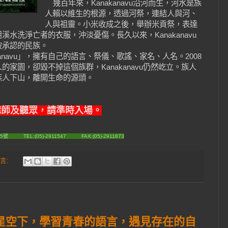
幾百年來，Kanakanavu沿河而生，河水是族
人賴以維生的根源，透過河祭，連結人與河、
人與祖靈。小米收成之後，舉辦米貢祭，表達
水洗淨亡者的衣服，沖淡憂傷。長久以來，Kanakanavu
被承認的民族。
akanavu」，擁有自己的語言、祭儀、歌謠、家名、人名。2008
家園，卻毀不掉這個族群，Kanakanavu仍然屹立。族人
族人下山，離開生命的源頭。
講師及聽眾，請準時入場。
號 TEL:(05)-2911547 FAX:(05)-2911873
言:
在星空下，學習青春的語言，遇見存在的自