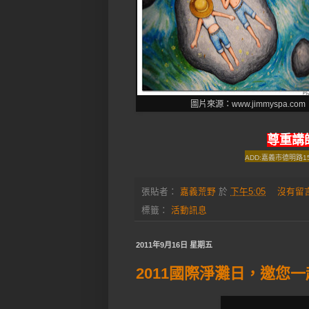
圖片來源：www.jimmyspa.com
尊重講
ADD:嘉義市德明
張貼者：
嘉義荒野
於
下午5:05
沒有留
標籤：
活動訊息
2011年9月16日 星期五
2011國際淨灘日，邀您