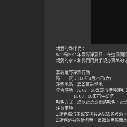
親愛的夥伴們：
9/24是2011年國際淨灘日，在這
親愛的家人和我們用雙手親身實地的
嘉義荒野淨灘行動
時 間：100年9月24日(六)
淨灘地點：嘉義鰲鼓溼地
集合時地：A. 07：20嘉義市港坪
B. 08：00東石生態館
報名方式：請以電話或網路報名。電話報名：0
注意事項：
1.請自備汽車或安排共乘以節省資源
2.請務必著輕便包鞋、長褲並自備開