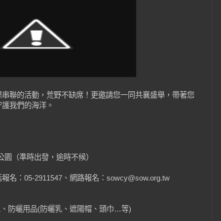
個國際串聯的活動，荒野不缺席！更邀請您一同共襄盛舉，帶著您
守護我們的海洋。
運動公園（準時出發，逾時不候）
5-2911547、網路報名：sowcy@sow.org.tw
。
水、防曬用品(防曬乳、遮陽帽、頭巾…等)