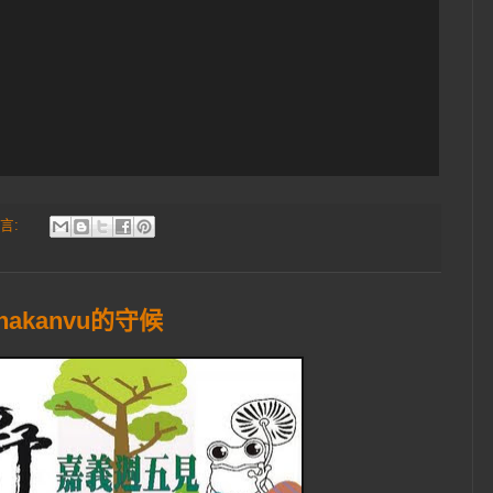
言:
akanvu的守候