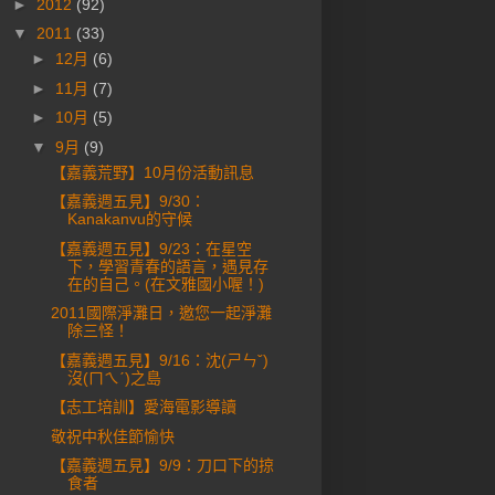
►
2012
(92)
▼
2011
(33)
►
12月
(6)
►
11月
(7)
►
10月
(5)
▼
9月
(9)
【嘉義荒野】10月份活動訊息
【嘉義週五見】9/30：
Kanakanvu的守候
【嘉義週五見】9/23：在星空
下，學習青春的語言，遇見存
在的自己。(在文雅國小喔！)
2011國際淨灘日，邀您一起淨灘
除三怪！
【嘉義週五見】9/16：沈(ㄕㄣˇ)
沒(ㄇㄟˊ)之島
【志工培訓】愛海電影導讀
敬祝中秋佳節愉快
【嘉義週五見】9/9：刀口下的掠
食者