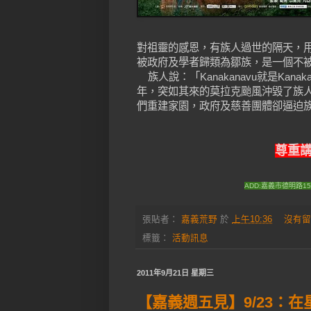
對祖靈的感恩，有族人過世的隔天，用溪
被政府及學者歸類為鄒族，是一個不
族人說：「Kanakanavu就是Kan
年，突如其來的莫拉克颱風沖毀了族人的
們重建家園，政府及慈善團體卻逼迫
尊重
ADD:嘉義市德明路155
張貼者：
嘉義荒野
於
上午10:36
沒有留
標籤：
活動訊息
2011年9月21日 星期三
【嘉義週五見】9/23：