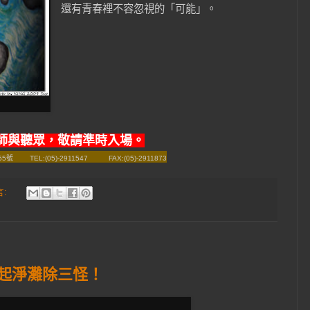
還有青春裡不容忽視的「可能」。
師與聽眾，敬請準時入場。
路155號
TEL:(05)-2911547
FAX:(05)-2911873
言:
一起淨灘除三怪！