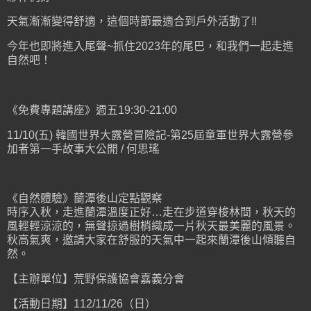
天氣漸漸變得舒適，這個時節最適合到戶外活動了!!
今年也即將進入尾聲~抓住2023年的尾巴，和我們一起走進
自然吧！
《免費專題講座》週五19:30-21:00
11/10(五) 韓國世界大露營冒險記-第25屆童軍世界大露營參
加者第一手故事大公開 / 何思瑤
《自然體驗》蘭潭後山定點觀察
時序入秋，走進蘭潭溫度正好…走在步道穿梭林間，秋天的
風輕輕涼涼的，無聲掠過樹梢織成一片秋天最美麗的風景。
秋高氣爽，邀請大家在舒服的天氣中一起來蘭潭後山傾聽自
然。
【主辦單位】荒野保護協會嘉義分會
【活動日期】112/11/26（日）