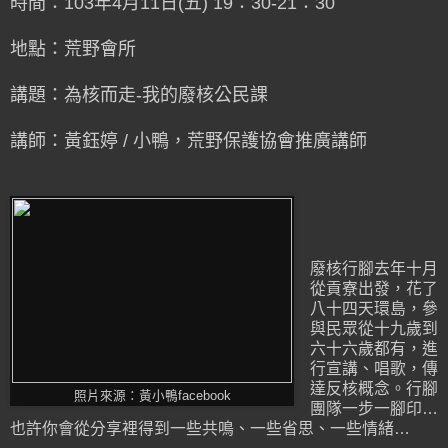
時間：103年4月11日(五) 19：30-21：30
地點：荒野會所
講題：為核而走-我的廢核公民課
講師：黃鈺婷 / 小鴨，荒野保護協會推廣講師
廢核行腳去年十月
從貢寮出發，花了
八十四天環島，參
與民眾從十九歲到
六十六歲都有，進
行宣講、唱歌，傳
達反核概念。行腳
照片來源：黃小鴨facebook
團隊一步一腳印…
也許你會從分享裡得到一些共鳴、一些省思、一些情緒…