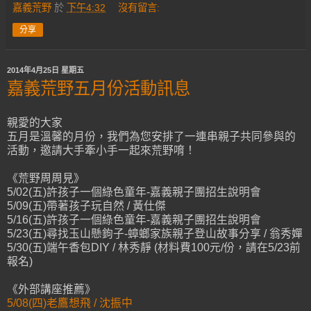
嘉義荒野
於
下午4:32
沒有留言:
分享
2014年4月25日 星期五
嘉義荒野五月份活動訊息
親愛的大家
五月是溫馨的月份，我們為您安排了一連串親子共同參與的
活動，邀請大手牽小手一起來荒野唷！
《荒野周周見》
5/02(五)許孩子一個綠色童年-嘉義親子團招生說明會
5/09(五)帶著孩子玩自然 / 黃仕傑
5/16(五)許孩子一個綠色童年-嘉義親子團招生說明會
5/23(五)尋找玉山懸鉤子-蟑螂家族親子登山故事分享 / 翁秀嬋
5/30(五)端午香包DIY / 林秀靜 (材料費100元/份，請在5/23前
報名)
《外部講座推薦》
5/08(四)老鷹想飛 / 沈振中