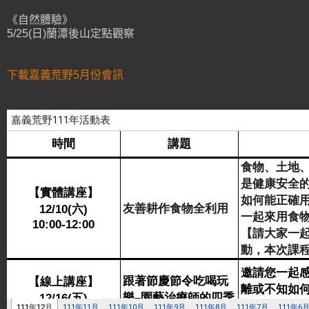
《自然體驗》
5/25(日)蘭潭後山定點觀察
下載嘉義荒野5月份會訊