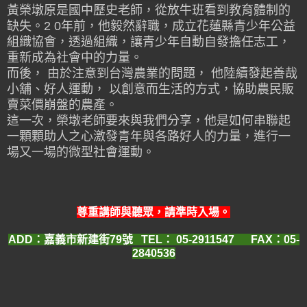
黃榮墩原是國中歷史老師，從放牛班看到教育體制的
缺失。2 0年前，他毅然辭職，成立花蓮
縣青少年公益
組織協會，透過組織，讓青少年自動自發擔任志工，
重新成為社會中的力量。
而後， 由於注意到台灣農業的問題， 他陸續發起善哉
小舖、好人運動， 以創意而生活的方
式，協助農民販
賣菜價崩盤的農產。
這一次，榮墩老師要來與我們分享，他是如何串聯起
一顆顆助人之心激發青年與各路好人的
力量，進行一
場又一場的微型社會運動。
尊重講師與聽眾，請準時入場。
ADD：嘉義市新建街79號 TEL：
05-2911547
FAX：05-
2840536