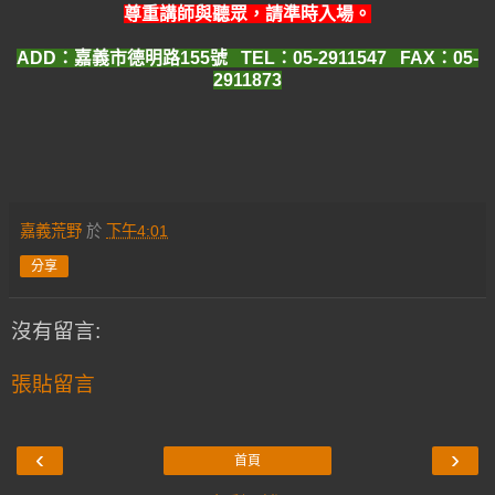
尊重講師與聽眾，請準時入場。
ADD：嘉義市德明路155號 TEL：05-2911547 FAX：05-
2911873
嘉義荒野
於
下午4:01
分享
沒有留言:
張貼留言
‹
›
首頁