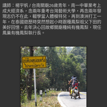
講師：楊宇帆 / 台南關廟26歲青年，南一中畢業考上
成大經濟系，念兩年重考台灣藝術大學，再念兩年發
現志仍不在此，輟學當人體模特兒，再到澳洲打工一
年，在泰國遊歷時突然想起小時跟種鳳梨祖父下田的
美好回憶，去年決心回故鄉關廟種純有機鳳梨，現任
鳳巢有機鳳梨執行長。