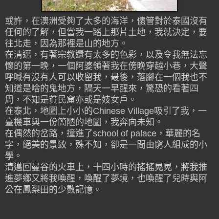
或許，在澳洲受夠了太多的海洋，儘管對於泰國沒有
任何的了解，但當我一踏上那片土地，我就決定，要
往北走，因為那裡是山的地方。
在清邁，有著宗教還有太多的色彩，以及令我無法忘
懷的第一晚，一個阿婆領著我在傍晚穿越小巷，大聲
呼喊有沒有人可以收留我，最後，落腳在一個我也不
知道是啥的鬼地方，隔天一早醒來，驚恐的看著四
周，不知是貧民窟亦或是妓女戶。
在泰北，地圖上小小的Chinese Village吸引了我，一
臺機車與一份簡陋的地圖，我奔向未知。
在偶然的岔路，撞進了school of palace，華麗的名
字，絕美的景致，殊不知，卻是一間由窮人組成的小
學。
清邁回曼谷的火車上，十四小時的搖搖晃晃，將我推
進夢鄉又將我喚醒，喚醒了夢境，也喚醒了兒時與阿
公在鳳梨田的少數記憶。