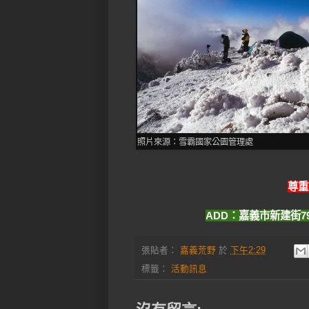
照片來源：雪霸國家公園管理處
尊重
ADD：嘉義市新建街79
張貼者：
嘉義荒野
於
下午2:29
標籤：
活動訊息