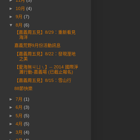
►
11月
(5)
►
10月
(4)
►
9月
(7)
▼
8月
(6)
【嘉義周五見】8/29：重新看見
海洋
嘉義荒野9月份活動訊息
【嘉義周五見】8/22：發現溼地
之美
【愛海無ㄐㄩ﹨】-- 2014 國際淨
灘行動-嘉義場 (已截止報名)
【嘉義周五見】8/15：雪山行
88節快樂
►
7月
(1)
►
6月
(3)
►
5月
(5)
►
4月
(5)
►
3月
(4)