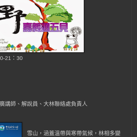
0-21：30
會推廣講師、解說員、大林聯絡處負責人
雪山，涵蓋溫帶與寒帶氣候，林相多變