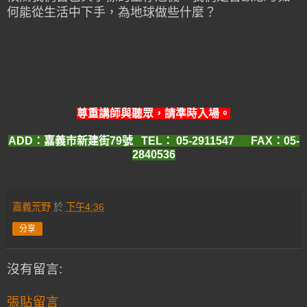
何能從生活中下手，為地球做些什麼？
尊重講師與聽眾，請準時入場。
ADD：嘉義市新建街79號 TEL：
05-2911547
FAX：05-
2840536
嘉義荒野
於
下午4:36
分享
沒有留言:
張貼留言