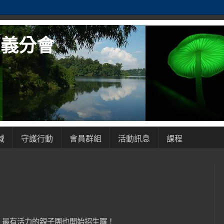
嘉義分會
域
守護行動
會員群組
活動訊息
課程
，最有活力的親子團也開始招生囉！