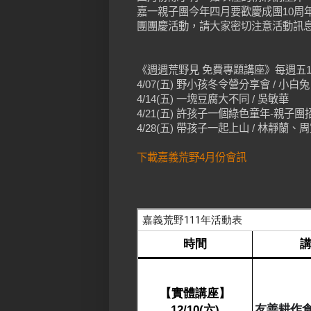
嘉一親子團今年四月要歡慶成團10周
團團慶活動，請大家密切注意活動訊
《週週荒野見 免費專題講座》每週五19:3
4/07(五) 野小孩冬令營分享會 / 
4/14(五) 一塊豆腐大不同 / 吳敏華
4/21(五) 許孩子一個綠色童年-親子
4/28(五) 帶孩子一起上山 / 林靜蘭、
下載嘉義荒野4月份會訊