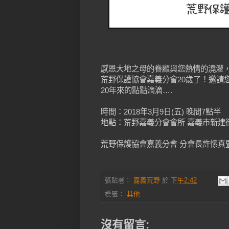
感恩大地之母的眷顧與您熱情的澆灌
荒野保護協會嘉義分會20歲了！邀請
20年來的點點滴滴….
時間：2018年3月9日(五) 晚間7點半
地點：荒野嘉義分會會所 嘉義市新建街
荒野保護協會嘉義分會 分會長許愫真
張貼者：
嘉義荒野
於
下午2:42
標籤：
其他
沒有留言: