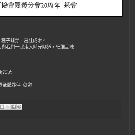
，種子萌芽，茁壯成木。
您與我們一起走入時光隧道，細細品味
79號
暨全體夥伴 敬邀