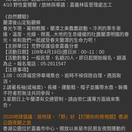
4/10 野性愛爾蘭 / 放映與導讀：嘉義林區管理處志工
《自然體驗》
蘭潭後山定點觀察
春光乍現，萬物甦醒，蘭潭之美蠢蠢欲動。冷冽的寒冬漸
遠，溫度、光線、微風...大地的生息緩緩的吐露蘭潭明媚的春
光。來和我們一起感受春天蘭潭的生命力吧！
【主辦單位】荒野保護協會嘉義分會
【活動日期】109年4月19日(週日)8：00~11：00
【活動對象】一般民眾，名額20人，即日起開始報名，額滿
為止。報名電話：05-2911547
【注意事項】
1.08：00濟福宮停車場集合，逾時不候保險自理，遇雨取
消。
2.請著長袖(或袖套)、長褲、運動鞋、帽子並攜帶水壺，裝備
不符者恕無法共同參與。
3.星期日上午蘭潭有交通管制，請由崇仁護專方面過來集
合。
2020地球倡議：挺地球，「野」好 【打開你的夜視鏡】香湖
公園夜觀之旅
香湖公園位於嘉義市中心，開放以來是市民朋友夜間運動的