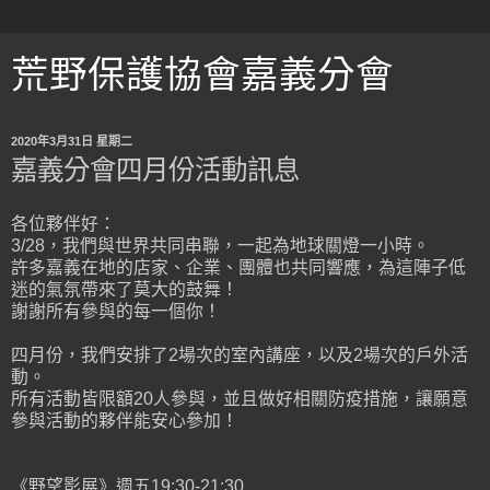
荒野保護協會嘉義分會
2020年3月31日 星期二
嘉義分會四月份活動訊息
各位夥伴好：
3/28，我們與世界共同串聯，一起為地球關燈一小時。
許多嘉義在地的店家、企業、團體也共同響應，為這陣子低
迷的氣氛帶來了莫大的鼓舞！
謝謝所有參與的每一個你！
四月份，我們安排了2場次的室內講座，以及2場次的戶外活
動。
所有活動皆限額20人參與，並且做好相關防疫措施，讓願意
參與活動的夥伴能安心參加！
《野望影展》週五19:30-21:30