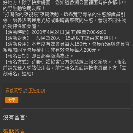
好地方！除了快步繞圈，您知道香湖公園裡面有許多都市中
的野生動物朋友喔！
"打開你的夜視鏡"夜觀活動，透過荒野專業的生態解說員引
導，讓參與者運用光線或眼睛觀察夜間生態，發現不同生物
的獨特性和美麗。
【活動時間】2020年4月24日(周五)晚間7:00-9:00
【活動對象】一般民眾20人，15歲以下請由家長陪同。
【活動費用】本年度有效會員每人150元，會員配偶與會員直
系親屬同享會員權利；非有效會員每人200元。
【報名日期】即日起至額滿為止。
【報名方式】荒野保護協會官方網站線上報名系統。（報名
前請先登入網站使用者，前往報名頁面請按本頁最下方「立
刻報名」連結）
嘉義荒野
於
下午3:48
分享
沒有留言:
張貼留言