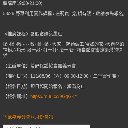
體講座19:00-21:00)
08/26 野草利用實作課程 / 左莉貞 (名額有限，敬請事先報名)
《推廣課程》暑假蜜蜂築巢班
嗡~嗡~嗡~~~嗡~嗡~嗡~ 大家一起勤做工 蜜蜂的家~大自然的
神祕六角形 敲一敲~打一打~磨一磨~ 親自體會蜜蜂築巢的快
樂
【主辦單位】荒野保護協會嘉義分會
【課程日期】111/08/06（六）09:00-12:00，三堂實作課。
【報名日期】即日起開始報名，額滿為止
【報名網址】
https://reurl.cc/9GgGKY
下載嘉義分會八月份會訊