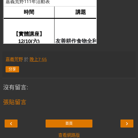
嘉義荒野
於
晚上7:55
分享
沒有留言:
張貼留言
‹
›
首頁
查看網路版