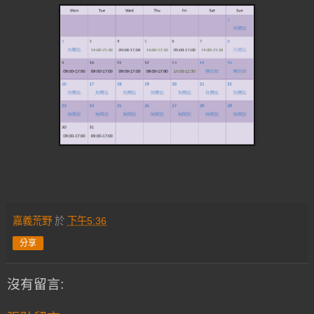
嘉義荒野
於
下午5:36
分享
沒有留言: