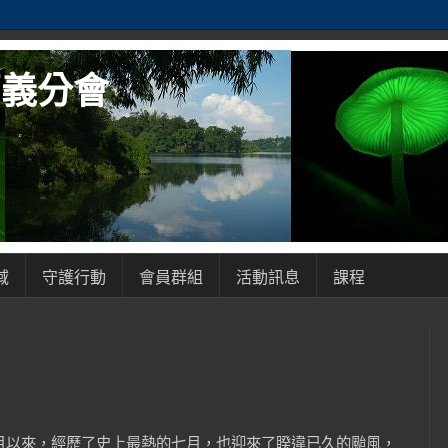
嘉義分會
域
守護行動
會員群組
活動訊息
課程
個月以來，經歷了史上最熱的七月，也迎來了睽違已久的颱風，