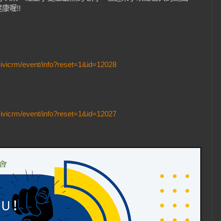
康喔!!
civicrm/event/info?reset=1&id=12028
civicrm/event/info?reset=1&id=12027