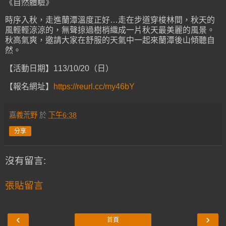
《自然體驗》
時序入秋，走進蘭潭溫度正好…走在步道穿梭林間，秋天的
風輕輕涼涼的，無聲掠過樹梢織成一片秋天最美麗的風景。
秋高氣爽，邀請大家在舒服的天氣中一起來蘭潭後山傾聽自
然。
【活動日期】113/10/20（日）
【報名網址】
https://reurl.cc/my46bY
嘉義荒野
於
下午6:38
分享
沒有留言:
張貼留言
‹
›
首頁