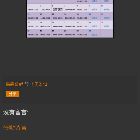
嘉義荒野
於
下午3:41
分享
沒有留言:
張貼留言