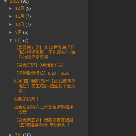
▼
2012
(92)
►
12月
(5)
►
11月
(7)
►
10月
(7)
►
9月
(6)
▼
8月
(7)
【嘉義週五見】2012世界海洋日
海洋巡迴影展：不能沒有你-海
洋物種保育集錦
【嘉義荒野】9月活動訊息
【活動取消通知】8/24、8/26
8/30(四)晚間7點半【2012國際淨
灘日】志工培訓-塑誰殺了信天
翁！
父親節快樂！
嘉義荒野第六屆分會長選舉結果
公告
【嘉義週五見】諸羅夏夜賞蛙趣
(五)賞蛙樂陶陶~來玩陶吧！
►
7月
(10)