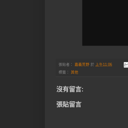
張貼者：
嘉義荒野
於
上午11:06
標籤：
其他
沒有留言:
張貼留言