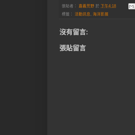
張貼者：
嘉義荒野
於
下午4:18
標籤：
活動訊息
,
海洋影展
沒有留言:
張貼留言