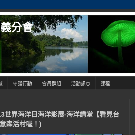
嘉義分會
域
守護行動
會員群組
活動訊息
課程
013世界海洋日海洋影展-海洋講堂【看見台
意森活村喔！)