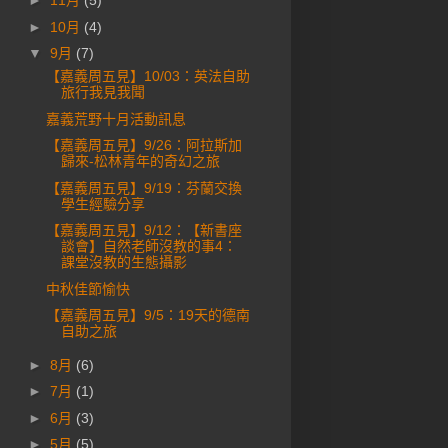
►
11月
(5)
►
10月
(4)
▼
9月
(7)
【嘉義周五見】10/03：英法自助
旅行我見我聞
嘉義荒野十月活動訊息
【嘉義周五見】9/26：阿拉斯加
歸來-松林青年的奇幻之旅
【嘉義周五見】9/19：芬蘭交換
學生經驗分享
【嘉義周五見】9/12：【新書座
談會】自然老師沒教的事4：
課堂沒教的生態攝影
中秋佳節愉快
【嘉義周五見】9/5：19天的德南
自助之旅
►
8月
(6)
►
7月
(1)
►
6月
(3)
►
5月
(5)