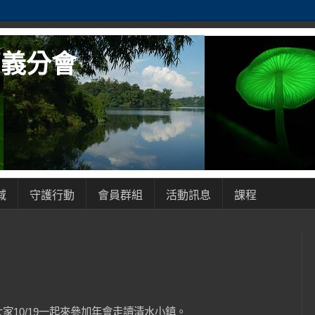
嘉義分會
域
守護行動
會員群組
活動訊息
課程
家10/19一起來參加年會走讀清水小鎮。