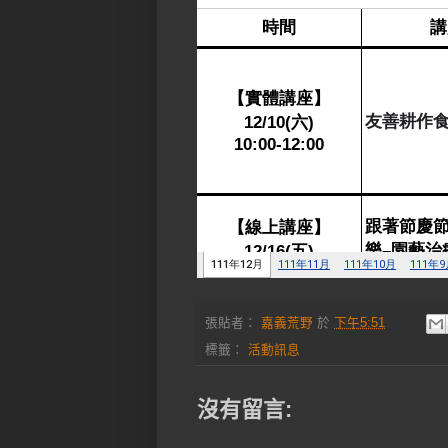
張貼者：
嘉義荒野
於
下午5:51
標籤：
活動訊息
沒有留言: