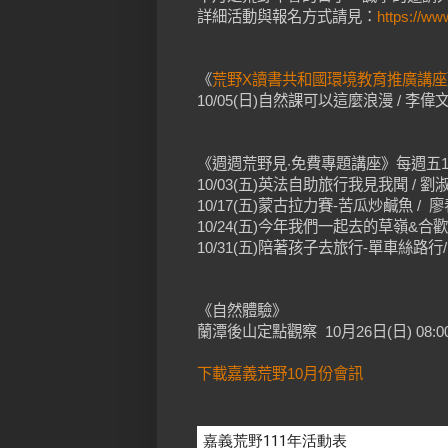
詳細活動與報名方式請見：
https://ww
《
荒野X讀書共和國環境教育推廣講座
10/05(日)自然課可以這麼浪漫 / 李偉
《週週荒野見‧免費專題講座》每週五19:3
10/03(五)英法自助旅行我見我聞 / 劉
10/17(五)蒙古拉力賽-苦瓜炒鹹魚 / 
10/24(五)今年我們一起去的草嶺&合
10/31(五)陪著孩子去旅行-單車絲路行
《自然體驗》
蘭潭後山定點觀察 10月26日(日) 08:00-
下載嘉義荒野10月份會訊