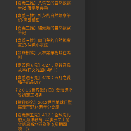
【嘉義三推】八背芒的自然觀察
筆記-捲葉象鼻蟲
【嘉義三推】杜英的自然觀察筆
記-黑翅細蟴
【嘉義三推】貓頭鷹的自然觀察
筆記
【嘉義三推】向日葵的自然觀察
筆記-沖繩小灰蝶
【諸羅樹蛙】大林諸羅樹蛙在鳴
叫
【嘉義週五見】4/27：鳥聲音鳥
故事(在文雅國小喔！)
【嘉義週五見】4/20：五月之愛-
種子飾品DIY
《 2 0 1 2世界海洋日》愛海講座
導讀志工培訓
【歡迎報名】2012世界地球日暨
嘉義荒野14週年分會慶
【嘉義週五見】4/12：全球暖化
融入海洋教育- 以澳洲昆士蘭
省凱恩斯地區為例 ((星期四
唷！))