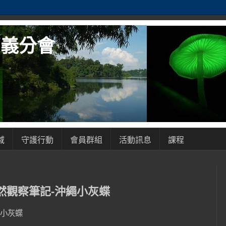
嘉義分會
域
守護行動
會員群組
活動訊息
課程
然觀察筆記-沖繩小灰蝶
沖繩小灰蝶