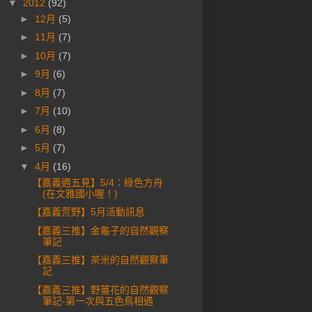
▼
2012
(92)
►
12月
(5)
►
11月
(7)
►
10月
(7)
►
9月
(6)
►
8月
(7)
►
7月
(10)
►
6月
(8)
►
5月
(7)
▼
4月
(16)
【嘉義週五見】5/4：綠色方舟
(在文雅國小喔！)
【嘉義荒野】5月活動訊息
【嘉義三推】金龜子的自然觀察
筆記
【嘉義三推】茶米的自然觀察筆
記
【嘉義三推】野薑花的自然觀察
筆記-第一次與五色鳥相遇