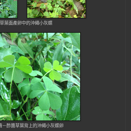
草葉面產卵中的沖繩小灰蝶
續－酢醬草葉背上的沖繩小灰蝶卵