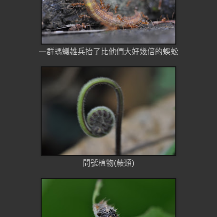
一群螞蟻雄兵抬了比他們大好幾倍的蜈蚣
問號植物(蕨類)