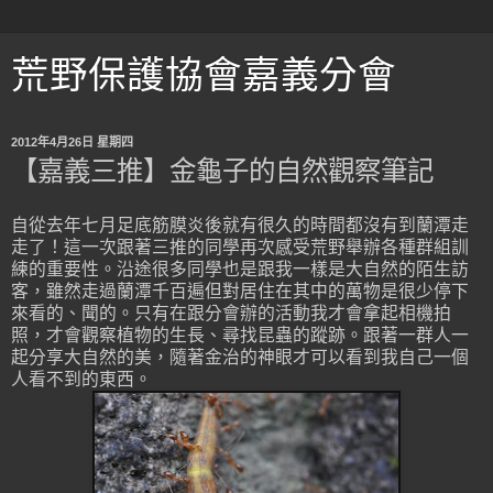
荒野保護協會嘉義分會
2012年4月26日 星期四
【嘉義三推】金龜子的自然觀察筆記
自從去年七月足底筋膜炎後就有很久的時間都沒有到蘭潭走
走了！這一次跟著三推的同學再次感受荒野舉辦各種群組訓
練的重要性。沿途很多同學也是跟我一樣是大自然的陌生訪
客，雖然走過蘭潭千百遍但對居住在其中的萬物是很少停下
來看的、聞的。只有在跟分會辦的活動我才會拿起相機拍
照，才會觀察植物的生長、尋找昆蟲的蹤跡。跟著一群人一
起分享大自然的美，隨著金治的神眼才可以看到我自己一個
人看不到的東西。