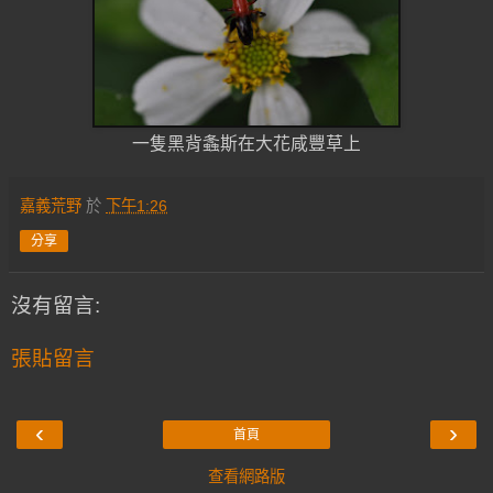
一隻黑背螽斯在大花咸豐草上
嘉義荒野
於
下午1:26
分享
沒有留言:
張貼留言
‹
›
首頁
查看網路版