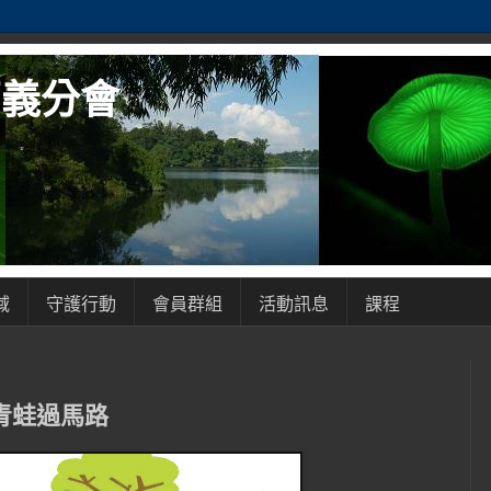
嘉義分會
域
守護行動
會員群組
活動訊息
課程
幫青蛙過馬路