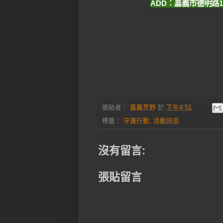
ADD：嘉義市德明路155號
張貼者：
嘉義荒野
於
下午4:51
標籤：
守護行動
,
活動訊息
沒有留言:
張貼留言