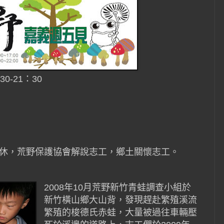
30-21：30
師退休，荒野保護協會解說志工，鄉土關懷志工。
2008年10月荒野新竹青蛙調查小組於
新竹橫山鄉大山背，發現趕赴繁殖溪流
繁殖的梭德氏赤蛙，大量被過往車輛壓