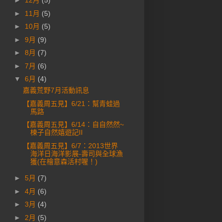
►
12月
(5)
►
11月
(5)
►
10月
(5)
►
9月
(9)
►
8月
(7)
►
7月
(6)
▼
6月
(4)
嘉義荒野7月活動訊息
【嘉義周五見】6/21：幫青蛙過
馬路
【嘉義周五見】6/14：自自然然~
楝子自然嬉遊記II
【嘉義周五見】6/7：2013世界
海洋日海洋影展-壽司與全球漁
獲(在檜意森活村喔！)
►
5月
(7)
►
4月
(6)
►
3月
(4)
►
2月
(5)