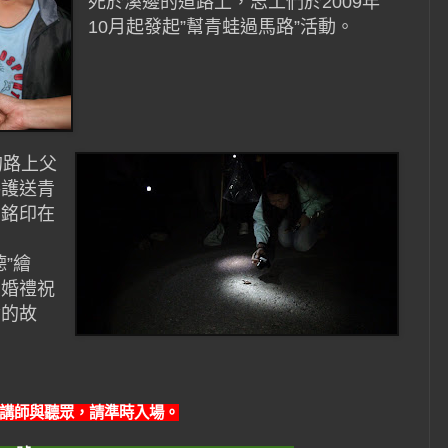
死於溪邊的道路上，志工們於2009年
10月起發起”幫青蛙過馬路”活動。
的路上父
手護送青
的銘印在
”繪
的婚禮祝
命的故
講師與聽眾，請準時入場。