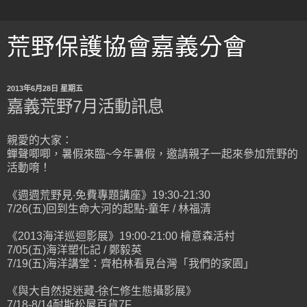
荒野保護協會嘉義分會
2013年6月28日 星期五
嘉義荒野7月活動訊息
親愛的大家：
蟬聲唧唧，暑假來臨~今年暑假，邀請親子一起來參加荒野的
活動唷！
《週週荒野見‧免費專題講座》19:30-21:30
7/26(五)回到生命大河的起點-童年 / 林福清
《2013海洋巡迴影展》19:00-21:00 檜意森活村
7/05(五)海洋塑化記 / 鄭毅英
7/19(五)海洋講堂：齊柏林看見台灣「我們的家園」
《與大自然捉迷藏-徐仁修生態攝影展》
7/18-8/14耐斯松屋百貨7F