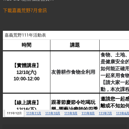
下載嘉義荒野7月會訊